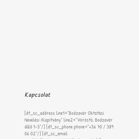
Kapcsolat
[dt_sc_address line1="Bodzavár Oktatási
Nevelési Alapítvány" line2="Vöröstó, Bodzavár
dűlő 1-3"/] [dt_sc_phone phone="+36 70 / 389
06 02"/] [dt_sc_email