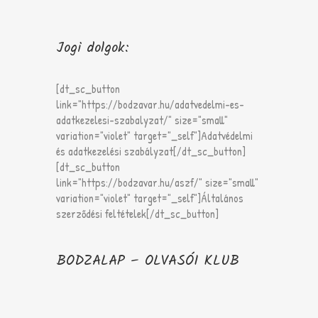
Jogi dolgok:
[dt_sc_button
link="https://bodzavar.hu/adatvedelmi-es-
adatkezelesi-szabalyzat/" size="small"
variation="violet" target="_self"]Adatvédelmi
és adatkezelési szabályzat[/dt_sc_button]
[dt_sc_button
link="https://bodzavar.hu/aszf/" size="small"
variation="violet" target="_self"]Általános
szerződési feltételek[/dt_sc_button]
BODZALAP – OLVASÓI KLUB