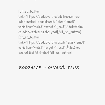
[dt_sc_button
link="https://bodzavar.hu/adatvedelmi-es-
adatkezelesi-szabalyzat/" size="small"
variation="violet" target="_self"]Adatvédelmi
és adatkezelési szabályzat[/dt_sc_button]
[dt_sc_button
link="https://bodzavar.hu/aszf/" size="small"
variation="violet" target="_self"]Általános
szerződési feltételek[/dt_sc_button]
BODZALAP – OLVASÓI KLUB