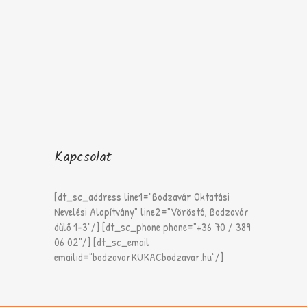
Kapcsolat
[dt_sc_address line1="Bodzavár Oktatási
Nevelési Alapítvány" line2="Vöröstó, Bodzavár
dűlő 1-3"/] [dt_sc_phone phone="+36 70 / 389
06 02"/] [dt_sc_email
emailid="bodzavarKUKACbodzavar.hu"/]