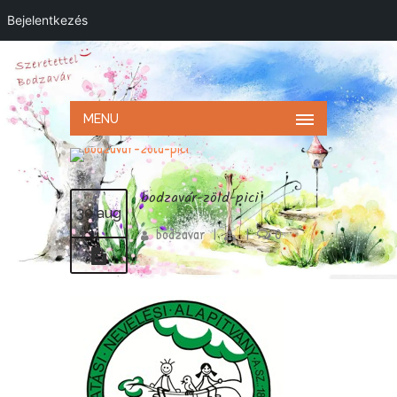
Bejelentkezés
MENU
bodzavár-zöld-pici
30 aug
bodzavar
|
|
0