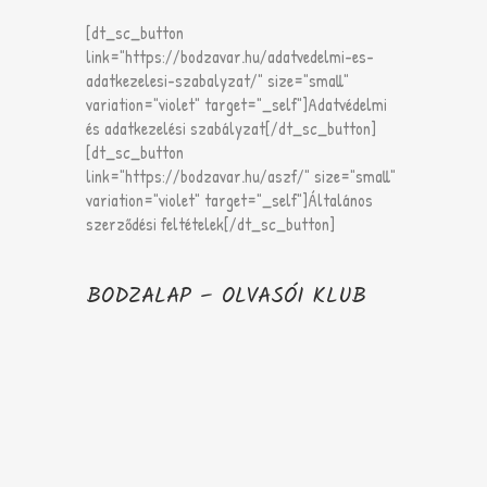
[dt_sc_button
link="https://bodzavar.hu/adatvedelmi-es-
adatkezelesi-szabalyzat/" size="small"
variation="violet" target="_self"]Adatvédelmi
és adatkezelési szabályzat[/dt_sc_button]
[dt_sc_button
link="https://bodzavar.hu/aszf/" size="small"
variation="violet" target="_self"]Általános
szerződési feltételek[/dt_sc_button]
BODZALAP – OLVASÓI KLUB