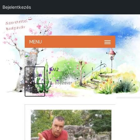
Bejelentkezés
MENU
ÉN2
27 jan
bodzavar
|
|
0