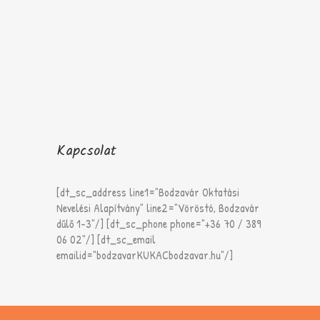
Kapcsolat
[dt_sc_address line1="Bodzavár Oktatási
Nevelési Alapítvány" line2="Vöröstó, Bodzavár
dűlő 1-3"/] [dt_sc_phone phone="+36 70 / 389
06 02"/] [dt_sc_email
emailid="bodzavarKUKACbodzavar.hu"/]