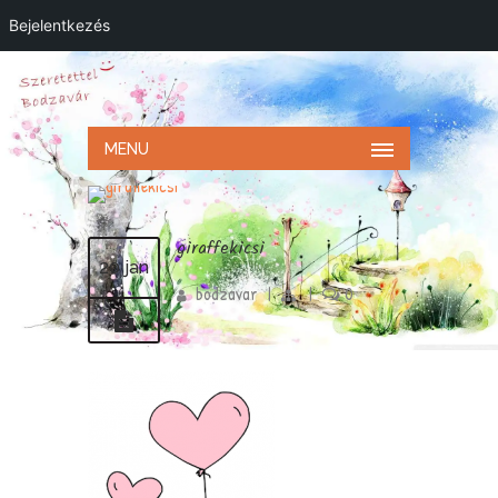
Bejelentkezés
MENU
giraffekicsi
20 jan
bodzavar
|
|
0