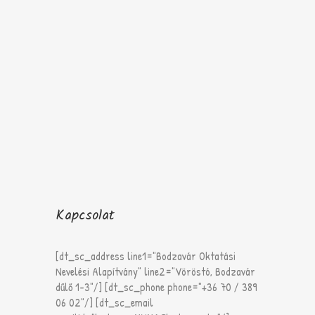
Kapcsolat
[dt_sc_address line1="Bodzavár Oktatási
Nevelési Alapítvány" line2="Vöröstó, Bodzavár
dűlő 1-3"/] [dt_sc_phone phone="+36 70 / 389
06 02"/] [dt_sc_email