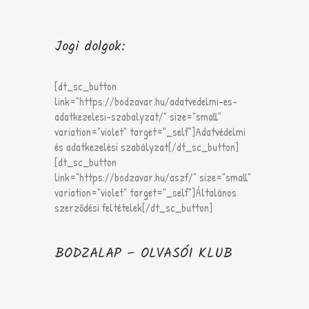
Jogi dolgok:
[dt_sc_button
link="https://bodzavar.hu/adatvedelmi-es-
adatkezelesi-szabalyzat/" size="small"
variation="violet" target="_self"]Adatvédelmi
és adatkezelési szabályzat[/dt_sc_button]
[dt_sc_button
link="https://bodzavar.hu/aszf/" size="small"
variation="violet" target="_self"]Általános
szerződési feltételek[/dt_sc_button]
BODZALAP – OLVASÓI KLUB