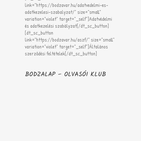
link="https://bodzavar.hu/adatvedelmi-es-
adatkezelesi-szabalyzat/" size="small"
variation="violet" target="_self"]Adatvédelmi
és adatkezelési szabályzat[/dt_sc_button]
[dt_sc_button
link="https://bodzavar.hu/aszf/" size="small"
variation="violet" target="_self"]Általános
szerződési feltételek[/dt_sc_button]
BODZALAP – OLVASÓI KLUB