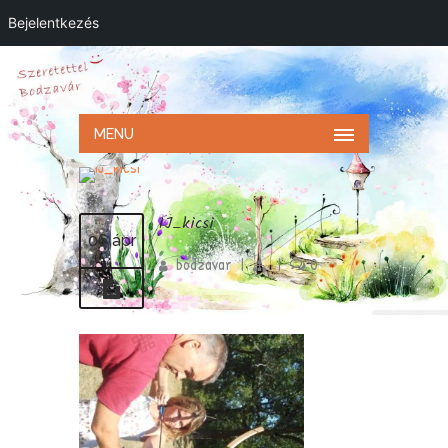
Bejelentkezés
MENU
IJ_kicsi
06 ápr
bodzavar
|
|
0