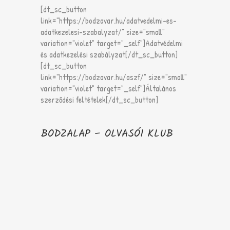
[dt_sc_button
link="https://bodzavar.hu/adatvedelmi-es-
adatkezelesi-szabalyzat/" size="small"
variation="violet" target="_self"]Adatvédelmi
és adatkezelési szabályzat[/dt_sc_button]
[dt_sc_button
link="https://bodzavar.hu/aszf/" size="small"
variation="violet" target="_self"]Általános
szerződési feltételek[/dt_sc_button]
BODZALAP – OLVASÓI KLUB