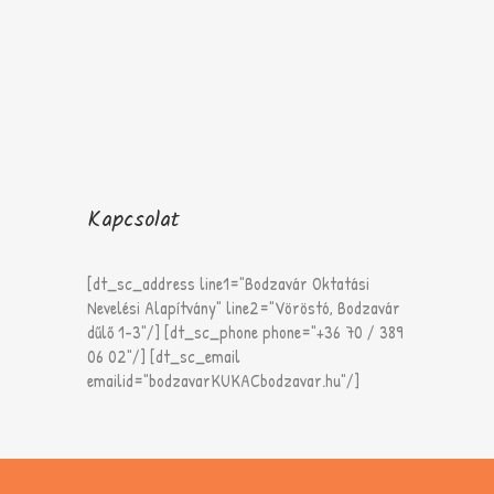
Kapcsolat
[dt_sc_address line1="Bodzavár Oktatási
Nevelési Alapítvány" line2="Vöröstó, Bodzavár
dűlő 1-3"/] [dt_sc_phone phone="+36 70 / 389
06 02"/] [dt_sc_email
emailid="bodzavarKUKACbodzavar.hu"/]