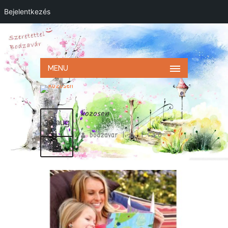
Bejelentkezés
MENU
kozosen
30 aug
bodzavar
|
|
0