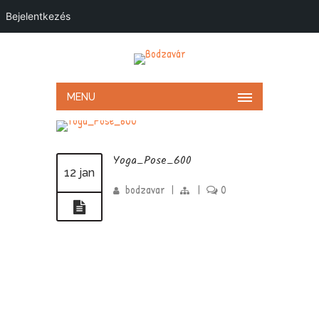
Bejelentkezés
MENU
Yoga_Pose_600
12 jan
bodzavar
|
|
0