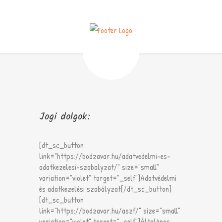
Jogi dolgok:
[dt_sc_button
link="https://bodzavar.hu/adatvedelmi-es-
adatkezelesi-szabalyzat/" size="small"
variation="violet" target="_self"]Adatvédelmi
és adatkezelési szabályzat[/dt_sc_button]
[dt_sc_button
link="https://bodzavar.hu/aszf/" size="small"
variation="violet" target="_self"]Általános