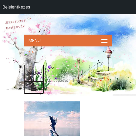
Bejelentkezés
MENU
viz
30 dec
bodzavar
|
|
0