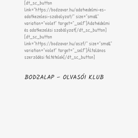
[dt_sc_button
link="https://bodzavar.hu/adatvedelmi-es-
adatkezelesi-szabalyzat/" size="small"
variation="violet" target="_self"]Adatvédelmi
és adatkezelési szabályzat[/dt_sc_button]
[dt_sc_button
link="https://bodzavar.hu/aszf/" size="small"
variation="violet" target="_self"]Általános
szerződési feltételek[/dt_sc_button]
BODZALAP – OLVASÓI KLUB