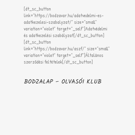
[dt_sc_button
link="https://bodzavar.hu/adatvedelmi-es-
adatkezelesi-szabalyzat/" size="small"
variation="violet" target="_self"]Adatvédelmi
és adatkezelési szabályzat[/dt_sc_button]
[dt_sc_button
link="https://bodzavar.hu/aszf/" size="small"
variation="violet" target="_self"]Általános
szerződési feltételek[/dt_sc_button]
BODZALAP – OLVASÓI KLUB