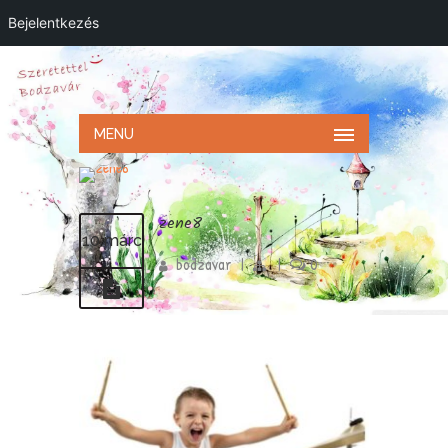
Bejelentkezés
MENU
zene8
10 márc
bodzavar
|
|
0