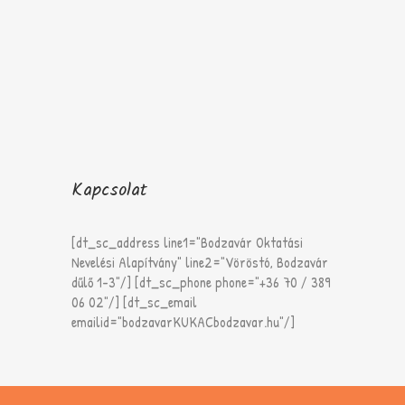
Kapcsolat
[dt_sc_address line1="Bodzavár Oktatási
Nevelési Alapítvány" line2="Vöröstó, Bodzavár
dűlő 1-3"/] [dt_sc_phone phone="+36 70 / 389
06 02"/] [dt_sc_email
emailid="bodzavarKUKACbodzavar.hu"/]